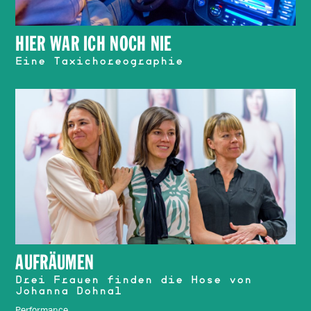
HIER WAR ICH NOCH NIE
Eine Taxichoreographie
AUFRÄUMEN
Drei Frauen finden die Hose von
Johanna Dohnal
Performance