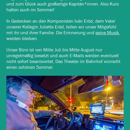
und zum Glück auch großartige Kapitän*innen. Also Kurs
halten auch im Sommer!
In Gedenken an den Komponisten Iván Eröd, dem Vater
unserer Kollegin Juliette Eröd, teilen wir unser Mitgefühl
mit ihr und ihrer Familie. Die Erinnerung und
seine Musik
werden bleiben.
Unser Büro ist von Mitte Juli bis Mitte August nur
unregelmäßig besetzt und auch E-Mails werden eventuell
nicht sofort beantwortet. Das Theater im Bahnhof wünscht
einen schönen Sommer.