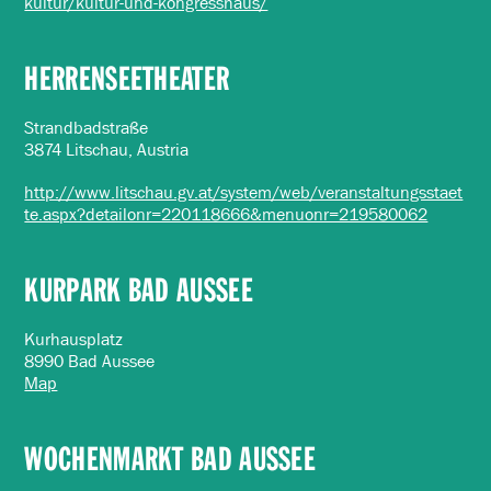
kultur/kultur-und-kongresshaus/
HERRENSEETHEATER
Strandbadstraße
3874 Litschau, Austria
http://www.litschau.gv.at/system/web/veranstaltungsstaet
te.aspx?detailonr=220118666&menuonr=219580062
KURPARK BAD AUSSEE
Kurhausplatz
8990 Bad Aussee
Map
WOCHENMARKT BAD AUSSEE