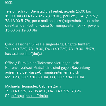
Map
Telefonisch von Dienstag bis Freitag, jeweils 15:00 bis
19:00 Uhr (++43 / 732 / 78 18 00), per Fax (++43 / 732 /
78 18 00 5178), per e-mail an kassa(at)posthof(dot)at oder
direkt an der Posthof-Kassa (Öffnungszeiten: Di - Fr, jeweils
15:00 bis 19:00 Uhr.
Claudia Fischer, Silke Reisinger-Pütz, Brigitte Tumfart
Tel. (+43 732) 78 18 00, Fax (+43 732) 78 18 00 - 5178,
kassa(at)posthof(dot)at
Office / Büro (keine Ticketreservierungen, kein
Kartenvorverkauf; Gutscheine sind gegen Barzahlung
außerhalb der Kassa-Öffnungszeiten erhältlich)
Mo - Do 8.30 bis 16.30 Uhr, Fr 8.30 bis 14.00 Uhr
Michaela Heumader, Gabriele Zach
Tel. (+43 732) 77 05 48 0, Fax (+43 732) 78 26
52,
office(at)posthof(dot)at