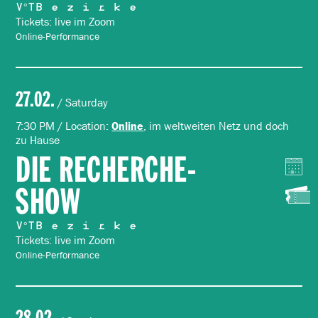
V°TB e z i r k e
Tickets: live im Zoom
Online-Performance
27.02.
/ Saturday
7:30 PM / Location:
, im weltweiten Netz und doch
Online
zu Hause
DIE RECHERCHE-
SHOW
V°TB e z i r k e
Tickets: live im Zoom
Online-Performance