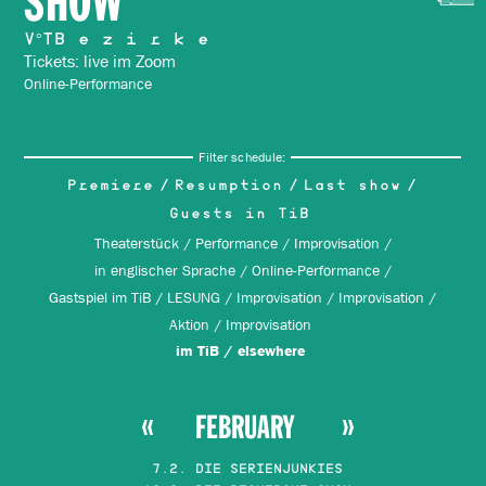
SHOW
V°TB e z i r k e
Tickets: live im Zoom
Online-Performance
Filter schedule:
Premiere
Resumption
Last show
Guests in TiB
Theaterstück
Performance
Improvisation
in englischer Sprache
Online-Performance
Gastspiel im TiB
LESUNG
Improvisation
Improvisation
Aktion
Improvisation
im TiB
elsewhere
FEBRUARY
7.2. DIE SERIENJUNKIES