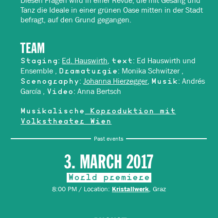
Diesen Fragen wird in einer Revue, die mit Gesang und
Tanz die Ideale in einer grünen Oase mitten in der Stadt
befragt, auf den Grund gegangen.
TEAM
:
Ed. Hauswirth
,
: Ed Hauswirth und
Staging
text
Ensemble ,
: Monika Schwitzer ,
Dramaturgie
:
Johanna Hierzegger
,
: Andrés
Scenography
Musik
García ,
: Anna Bertsch
Video
Musikalische
Koproduktion mit
Volkstheater Wien
Past events
3. MARCH 2017
World premiere
8:00 PM / Location:
, Graz
Kristallwerk