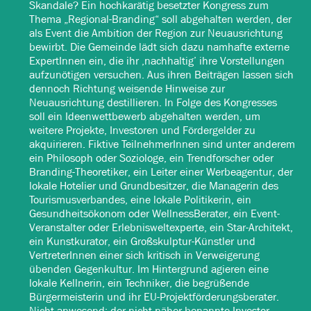
Skandale? Ein hochkarätig besetzter Kongress zum
Thema „Regional-Branding“ soll abgehalten werden, der
als Event die Ambition der Region zur Neuausrichtung
bewirbt. Die Gemeinde lädt sich dazu namhafte externe
ExpertInnen ein, die ihr ‚nachhaltig’ ihre Vorstellungen
aufzunötigen versuchen. Aus ihren Beiträgen lassen sich
dennoch Richtung weisende Hinweise zur
Neuausrichtung destillieren. In Folge des Kongresses
soll ein Ideenwettbewerb abgehalten werden, um
weitere Projekte, Investoren und Fördergelder zu
akquirieren. Fiktive TeilnehmerInnen sind unter anderem
ein Philosoph oder Soziologe, ein Trendforscher oder
Branding-Theoretiker, ein Leiter einer Werbeagentur, der
lokale Hotelier und Grundbesitzer, die Managerin des
Tourismusverbandes, eine lokale Politikerin, ein
Gesundheitsökonom oder WellnessBerater, ein Event-
Veranstalter oder Erlebnisweltexperte, ein Star-Architekt,
ein Kunstkurator, ein Großskulptur-Künstler und
VertreterInnen einer sich kritisch in Verweigerung
übenden Gegenkultur. Im Hintergrund agieren eine
lokale Kellnerin, ein Techniker, die begrüßende
Bürgermeisterin und ihr EU-Projektförderungsberater.
Nicht anwesend: der nicht näher benannte Investor.