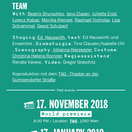
TEAM
:
Beatrix Brunschko
,
Jens Clasen
,
Juliette Eröd
,
With
Lorenz Kabas
,
Monika Klengel
,
Raphael Nicholas
,
Lisa
Schrammel
,
Georg Schubert
:
Ed. Hauswirth
,
: Ed Hauswirth und
Staging
text
Ensemble ,
: Tina Clausen/Isabelle Uhl
Dramaturgie
,
:
Johanna Hierzegger
,
:
Scenography
Costume
Christina Helena Romirer
,
:
Regieassistenz
Renate Vavera ,
: Gregor Graschitz
Video
Koproduktion mit dem
TAG - Theater an der
Gumpendorfer Straße
Past events
17. NOVEMBER 2018
World premiere
8:00 PM / Location:
, 1060 Wien
TAG