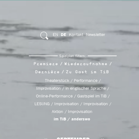
EN
Kontakt
Newsletter
DE
Spielplan filtern:
Premiere
Wiederaufnahme
Dernière
Zu Gast im TiB
Theaterstück
Performance
Improvisation
in englischer Sprache
Online-Performance
Gastspiel im TiB
LESUNG
Improvisation
Improvisation
Aktion
Improvisation
im TiB
anderswo