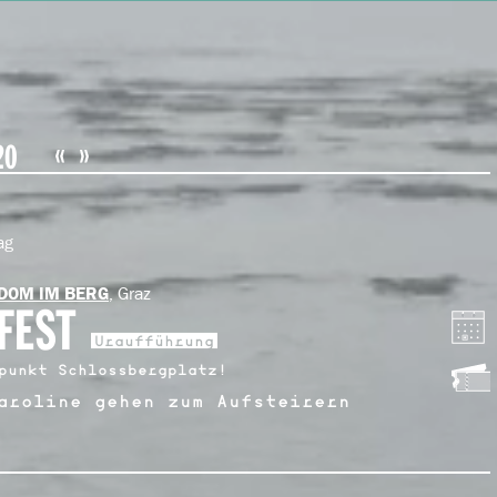
20
ag
, Graz
DOM IM BERG
FEST
Uraufführung
punkt Schlossbergplatz!
aroline gehen zum Aufsteirern