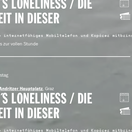
Y´S LONELINESS / DIE
IT IN DIESER
e internetfähiges Mobiltelefon und Kopörer mitbrin
ls zur vollen Stunde
stag
, Graz
Andritzer Hauptplatz
Y´S LONELINESS / DIE
IT IN DIESER
e internetfähiges Mobiltelefon und Kopörer mitbrin