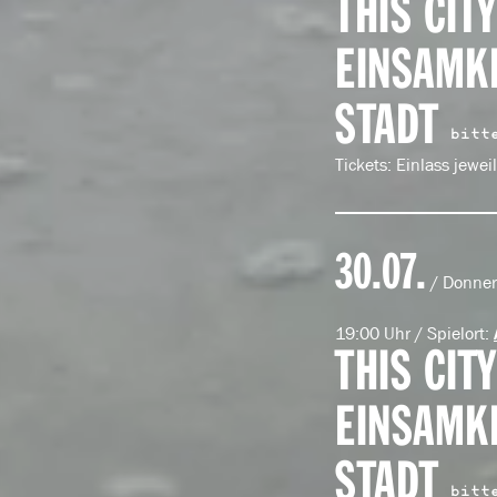
THIS CIT
EINSAMKE
STADT
bitt
Tickets: Einlass jewei
30.07.
/ Donner
19:00 Uhr / Spielort:
THIS CIT
EINSAMKE
STADT
bitt