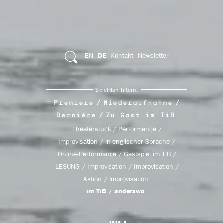
EN
Kontakt
Newsletter
DE
Spielplan filtern:
Premiere
Wiederaufnahme
Dernière
Zu Gast im TiB
Theaterstück
Performance
Improvisation
in englischer Sprache
Online-Performance
Gastspiel im TiB
LESUNG
Improvisation
Improvisation
Aktion
Improvisation
im TiB
anderswo