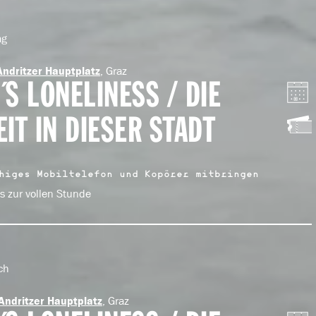
ag
, Graz
Andritzer Hauptplatz
Y´S LONELINESS / DIE
IT IN DIESER STADT
higes Mobiltelefon und Kopörer mitbringen
ls zur vollen Stunde
ch
, Graz
Andritzer Hauptplatz