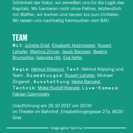
Schönheit der Natur, wir zerreißen uns für die Logik des
Kapitals. Wir hantieren nicht ohne Pathos, letztendlich
mit Waffen, wir kochen und tanzen bis zum Umfallen.
Wir lassen uns nachhaltig heimsuchen vom BAU.
TEAM
:
Juliette Eröd
,
Elisabeth Holzmeister
,
Rupert
Mit
Lehofer
,
Martina Zinner
,
Jacob Banigan
,
Beatrix
Brunschko
,
Gabriela Hiti
,
Eva Hofer
:
Helmut Köpping
,
: Helmut Köpping und
Regie
Text
Team ,
:
Rupert Lehofer
, Michael
Dramaturgie
Zinganel ,
:
Heike Barnard
,
Ausstattung
:
Moke Rudolf-Klengel
,
:
Technik
Live-Kamera
Fabian Czernovsky
Uraufführung am 26.10.2017 um 20:00
im Theater im Bahnhof, Elisabethingergasse 27a, 8020
Graz
Vergangene Termine