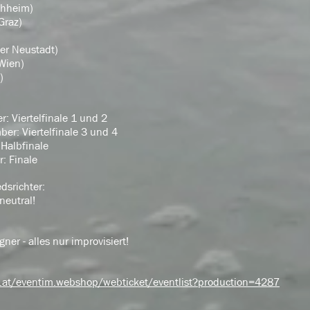
chheim)
Graz)
)
er Neustadt)
Wien)
)
: Viertelfinale 1 und 2
er: Viertelfinale 3 und 4
 Halbfinale
: Finale
dsrichter:
neutral!
er - alles nur improvisiert!
of.at/eventim.webshop/webticket/eventlist?production=4287