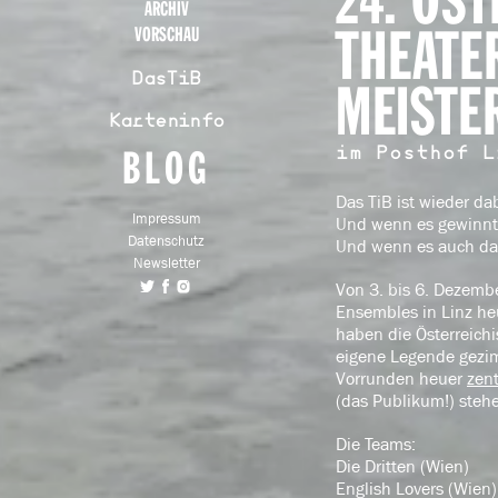
24. ÖS
ARCHIV
THEATE
VORSCHAU
DasTiB
MEISTE
Karteninfo
BLOG
im Posthof L
Das TiB ist wieder da
Impressum
Und wenn es gewinnt:
Datenschutz
Und wenn es auch das
Newsletter
Von 3. bis 6. Dezembe
Ensembles in Linz heu
haben die Österreichi
eigene Legende gezim
Vorrunden heuer
zent
(das Publikum!) steh
Die Teams:
Die Dritten (Wien)
English Lovers (Wien)